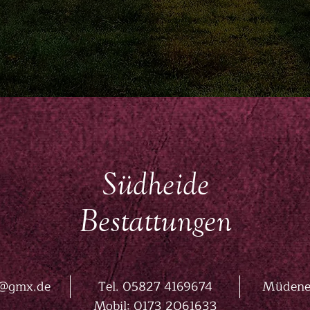
Südheide
Bestattungen
n@gmx.de
Tel. 05827 4169674
Müdener
Mobil:
0173 2061633