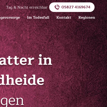
05827 4169674
Tag & Nacht erreichbar
ngsvorsorge
Im Todesfall
Kontakt
Regionen
atter in
dheide
ngen