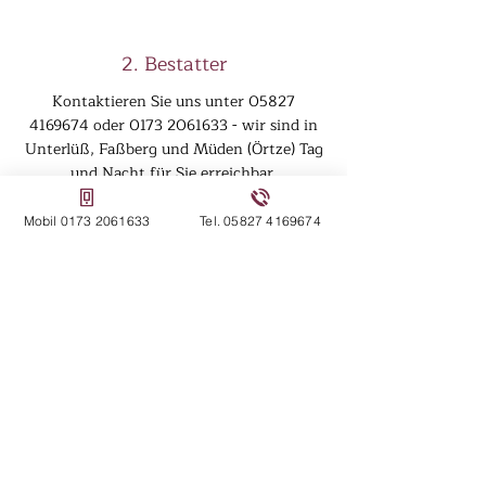
2. Bestatter
Kontaktieren Sie uns unter
05827
4169674
oder
0173 2061633
- wir sind in
Unterlüß, Faßberg und Müden (Örtze) Tag
und Nacht für Sie erreichbar.
Mobil 0173 2061633
Tel. 05827 4169674
3. Treffen
Wir nehmen uns Zeit für ein persönliches
Gespräch bei Ihnen zu Hause oder in
unserem Büro in Unterlüß. Gemeinsam
besprechen wir die nächsten Schritte und
begleiten Sie zuverlässig durch alles